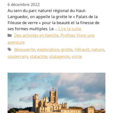
6 décembre 2022
Au sein du parc naturel régional du Haut-
Languedoc, on appelle la grotte le « Palais de la
Fileuse de verre » pour la beauté et la finesse de
ses formes multiples. Le …
Lire la suite
Catégories
Des activités en famille
,
Profiter
,
Vivre une
aventure
Étiquettes
découverte
,
exploration
,
grotte
,
Hérault
,
nature
,
souterrain
,
stalactite
,
stalagmite
,
visite