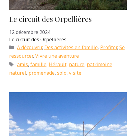
Le circuit des Orpellières
12 décembre 2024
Le circuit des Orpellières
Catégories
A découvrir
,
Des activités en famille
,
Profiter
,
Se
ressourcer
,
Vivre une aventure
Étiquettes
amis
,
famille
,
Hérault
,
nature
,
patrimoine
naturel
,
promenade
,
solo
,
visite