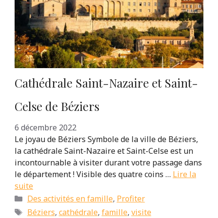
Cathédrale Saint-Nazaire et Saint-
Celse de Béziers
6 décembre 2022
Le joyau de Béziers Symbole de la ville de Béziers,
la cathédrale Saint-Nazaire et Saint-Celse est un
incontournable à visiter durant votre passage dans
le département ! Visible des quatre coins …
Lire la
suite
Catégories
Des activités en famille
,
Profiter
Étiquettes
Béziers
,
cathédrale
,
famille
,
visite