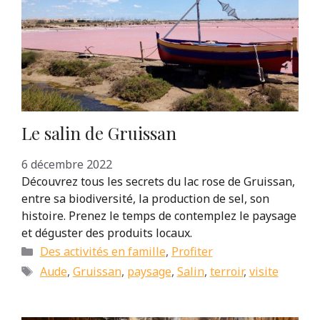
Le salin de Gruissan
6 décembre 2022
Découvrez tous les secrets du lac rose de Gruissan,
entre sa biodiversité, la production de sel, son
histoire. Prenez le temps de contemplez le paysage
et déguster des produits locaux.
Catégories
Des activités en famille
,
Profiter
Étiquettes
Aude
,
Gruissan
,
paysage
,
Salin
,
terroir
,
visite