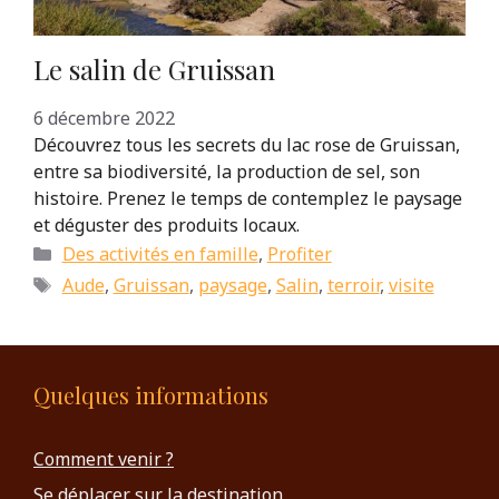
Le salin de Gruissan
6 décembre 2022
Découvrez tous les secrets du lac rose de Gruissan,
entre sa biodiversité, la production de sel, son
histoire. Prenez le temps de contemplez le paysage
et déguster des produits locaux.
Catégories
Des activités en famille
,
Profiter
Étiquettes
Aude
,
Gruissan
,
paysage
,
Salin
,
terroir
,
visite
Quelques informations
Comment venir ?
Se déplacer sur la destination