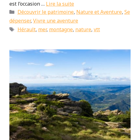
est l’occasion …
Lire la suite
Catégories
Découvrir le patrimoine
,
Nature et Aventure
,
Se
dépenser
,
Vivre une aventure
Étiquettes
Hérault
,
mer
,
montagne
,
nature
,
vtt