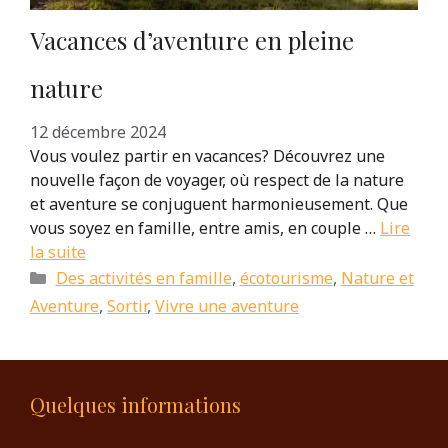
Vacances d’aventure en pleine
nature
12 décembre 2024
Vous voulez partir en vacances? Découvrez une
nouvelle façon de voyager, où respect de la nature
et aventure se conjuguent harmonieusement. Que
vous soyez en famille, entre amis, en couple …
Lire
la suite
Catégories
Des activités en famille
,
écotourisme
,
Nature et
Aventure
,
Sortir
,
Vivre une aventure
Quelques informations