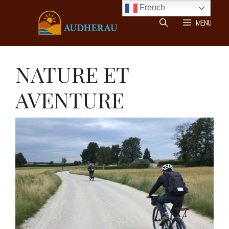
Aller
French
au
MENU
contenu
NATURE ET
AVENTURE