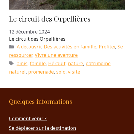
Le circuit des Orpellières
12 décembre 2024
Le circuit des Orpellières
Catégories
A découvrir
,
Des activités en famille
,
Profiter
,
Se
ressourcer
,
Vivre une aventure
Étiquettes
amis
,
famille
,
Hérault
,
nature
,
patrimoine
naturel
,
promenade
,
solo
,
visite
Quelques informations
Comment venir ?
Se déplacer sur la destination