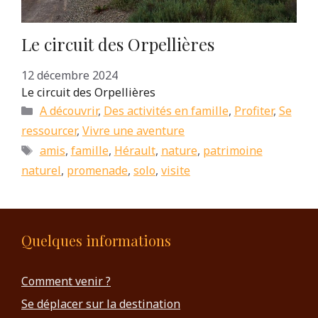
Le circuit des Orpellières
12 décembre 2024
Le circuit des Orpellières
Catégories
A découvrir
,
Des activités en famille
,
Profiter
,
Se
ressourcer
,
Vivre une aventure
Étiquettes
amis
,
famille
,
Hérault
,
nature
,
patrimoine
naturel
,
promenade
,
solo
,
visite
Quelques informations
Comment venir ?
Se déplacer sur la destination