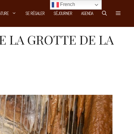
French
ATURE
SE RÉGALER
SÉJOURNER
AGENDA
 LA GROTTE DE LA