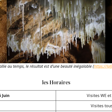
allie au temps, le résultat est d’une beauté inégalable (
https://laf
les
H
oraires
5 Juin
Visites WE et
Visites tou