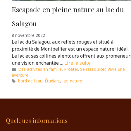
Escapade en pleine nature au lac du
Salagou
8 novembre 2022
Le lac du Salagou, aux reflets rouges et situé à
proximité de Montpellier est un espace naturel idéal.
Le lac et ses collines alentours offrent aux promeneur
une vision enchantée …
Lire la suite
Catégories
Des activités en famille
,
Profiter
,
Se ressourcer
,
Vivre une
aventure
Étiquettes
bord de l'eau
,
Étudiant
,
lac
,
nature
Quelques informations