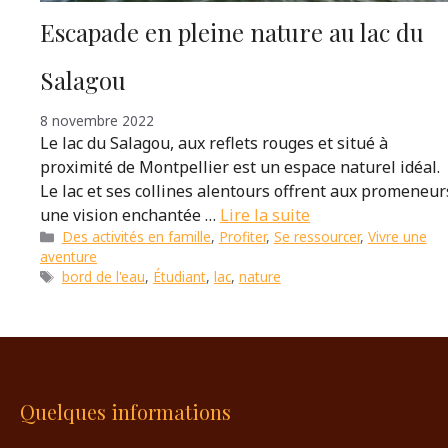
Escapade en pleine nature au lac du
Salagou
8 novembre 2022
Le lac du Salagou, aux reflets rouges et situé à
proximité de Montpellier est un espace naturel idéal.
Le lac et ses collines alentours offrent aux promeneur
une vision enchantée …
Lire la suite
Catégories
Des activités en famille
,
Profiter
,
Se ressourcer
,
Vivre une
aventure
Étiquettes
bord de l'eau
,
Étudiant
,
lac
,
nature
Quelques informations