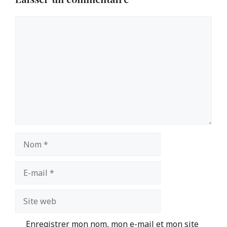
Commentaire
Nom
E-
mail
Site
web
Enregistrer mon nom, mon e-mail et mon site