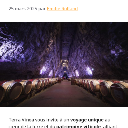
25 mars 2025
par
Emilie Rolland
Terra Vinea vous invite à un
voyage unique
au
cœur de la terre et du
patrimoine viticole
, alliant