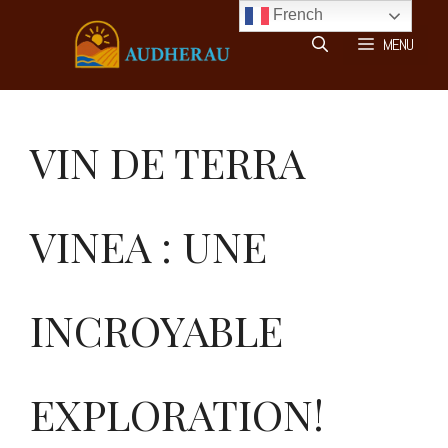
Aller
French
au
MENU
contenu
VIN DE TERRA
VINEA : UNE
INCROYABLE
EXPLORATION!