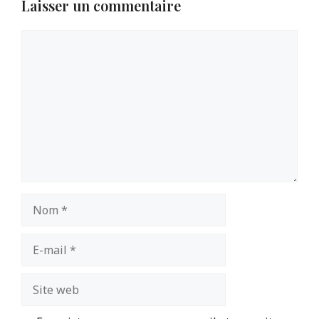
Laisser un commentaire
Commentaire
Nom
E-
mail
Site
web