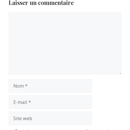
Laisser un commentaire
Commentaire
Nom
E-
mail
Site
web