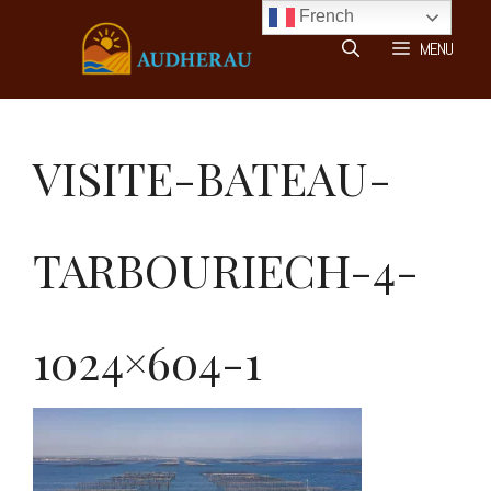
Aller
French
au
MENU
contenu
VISITE-BATEAU-
TARBOURIECH-4-
1024×604-1