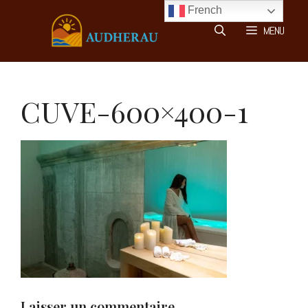
Aller
French
au
MENU
contenu
CUVE-600×400-1
Laisser un commentaire