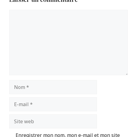
Commentaire
Nom
E-
mail
Site
web
Enregistrer mon nom, mon e-mail et mon site