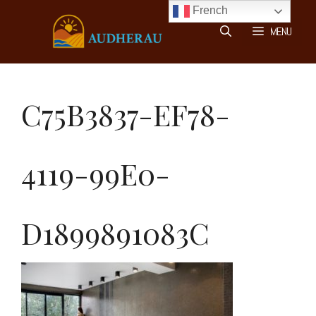
Aller
French
au
MENU
contenu
C75B3837-EF78-
4119-99E0-
D1899891083C