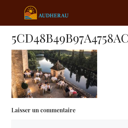
Aller
au
contenu
5CD48B49B97A4758A
Laisser un commentaire
Commentaire