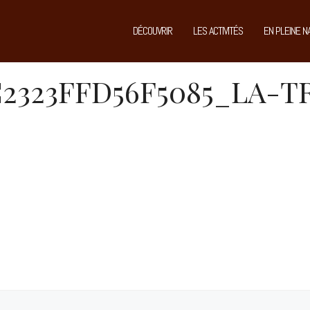
DÉCOUVRIR
LES ACTIVITÉS
EN PLEINE N
C2323FFD56F5085_LA-