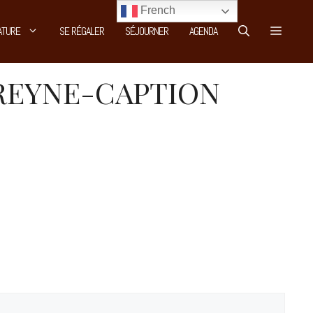
French
ATURE
SE RÉGALER
SÉJOURNER
AGENDA
TREYNE-CAPTION