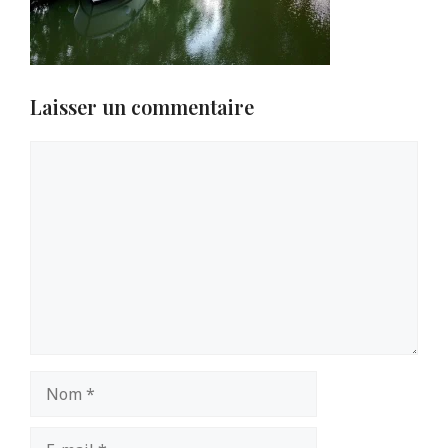
Laisser un commentaire
Commentaire
Nom
E-