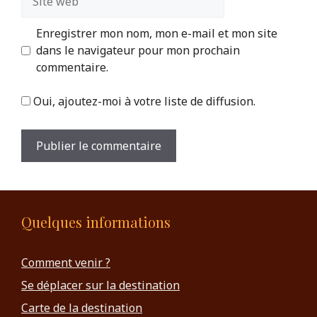
web
Enregistrer mon nom, mon e-mail et mon site
dans le navigateur pour mon prochain
commentaire.
Oui, ajoutez-moi à votre liste de diffusion.
Quelques informations
Comment venir ?
Se déplacer sur la destination
Carte de la destination