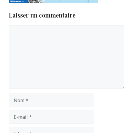
Laisser un commentaire
Commentaire
Nom
E-
mail
Site