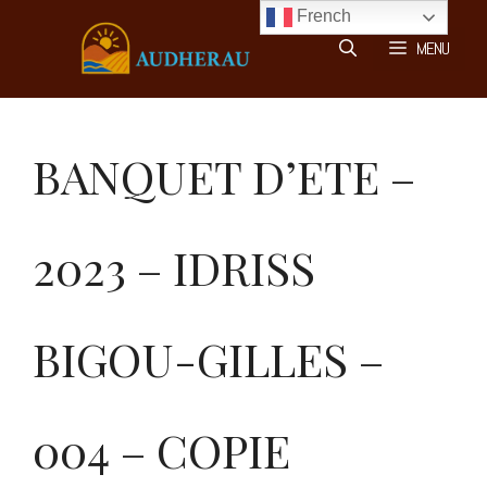
Aller
French
au
MENU
contenu
BANQUET D’ETE –
2023 – IDRISS
BIGOU-GILLES –
004 – COPIE