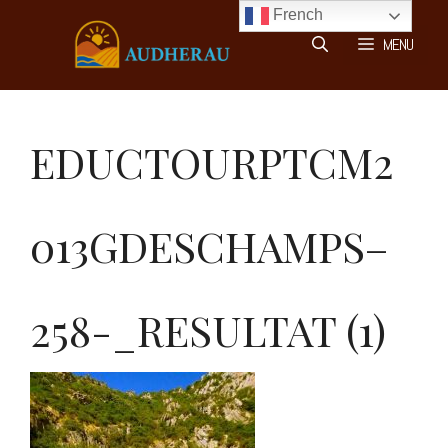
Aller
French
au
MENU
contenu
EDUCTOURPTCM2
013GDESCHAMPS–
258-_RESULTAT (1)