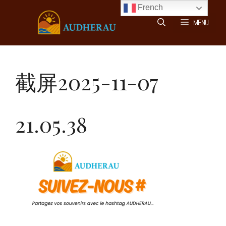
Aller
French
au
MENU
contenu
截屏2025-11-07
21.05.38