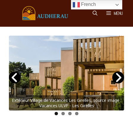
Aller
French
au
MENU
contenu
ge :
Extérieur Village de Vacances Les Girelles, source image :
Int
Vacances ULVF - Les Girelles