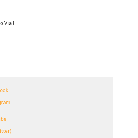
 Via !
book
gram
ube
itter)