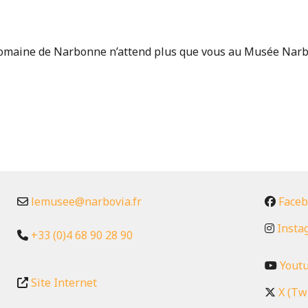
 romaine de Narbonne n’attend plus que vous au Musée Narbo
lemusee
@
narbovia.fr
Face
Insta
+33 (0)4 68 90 28 90
Yout
Site Internet
X (Tw