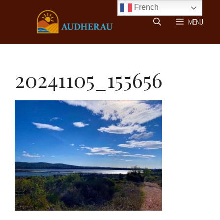
Aller
French
au
MENU
contenu
20241105_155656