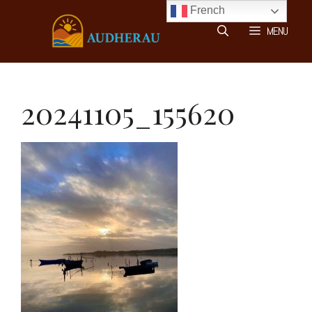
Aller
French
au
MENU
contenu
20241105_155620