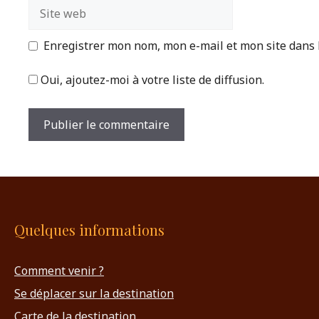
Site
web
Enregistrer mon nom, mon e-mail et mon site dans
Oui, ajoutez-moi à votre liste de diffusion.
Quelques informations
Comment venir ?
Se déplacer sur la destination
Carte de la destination