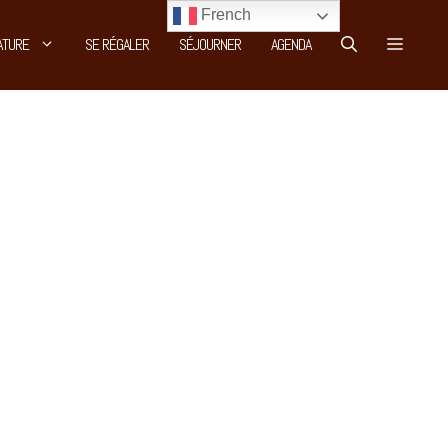
French
ATURE
SE RÉGALER
SÉJOURNER
AGENDA