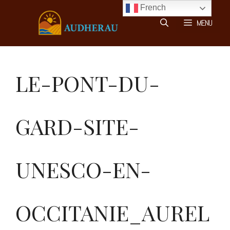
Aller
French
au
MENU
contenu
LE-PONT-DU-
GARD-SITE-
UNESCO-EN-
OCCITANIE_AUREL