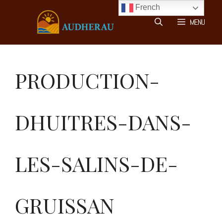
Aller
French
au
MENU
contenu
PRODUCTION-
DHUITRES-DANS-
LES-SALINS-DE-
GRUISSAN