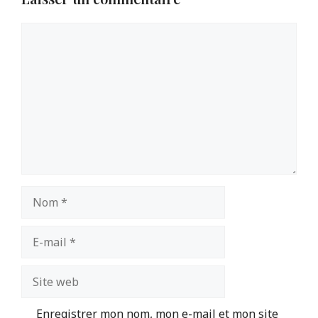
Commentaire
Nom
E-
mail
Site
web
Enregistrer mon nom, mon e-mail et mon site