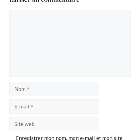
Commentaire
Nom
E-
mail
Site
web
Enregistrer mon nom, mon e-mail et mon site