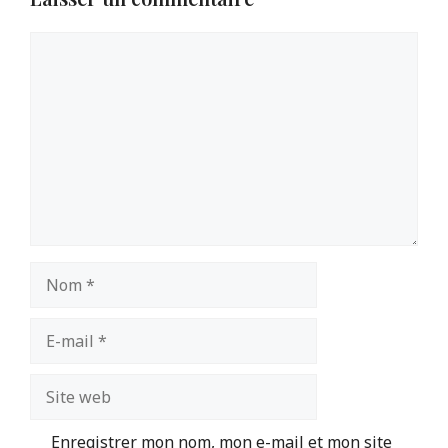
Commentaire
Nom
E-
mail
Site
web
Enregistrer mon nom, mon e-mail et mon site