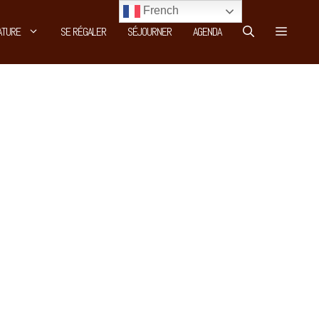
French
ATURE
SE RÉGALER
SÉJOURNER
AGENDA