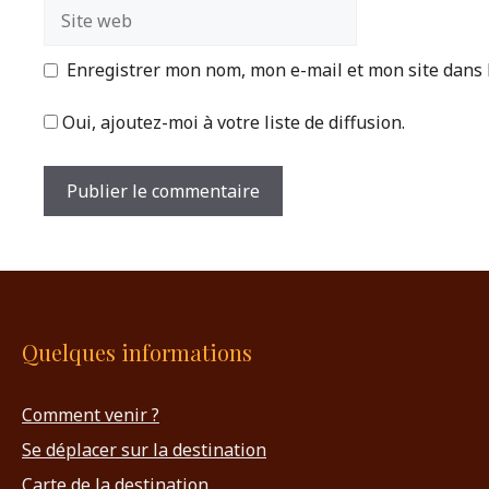
Site
web
Enregistrer mon nom, mon e-mail et mon site dans
Oui, ajoutez-moi à votre liste de diffusion.
Quelques informations
Comment venir ?
Se déplacer sur la destination
Carte de la destination