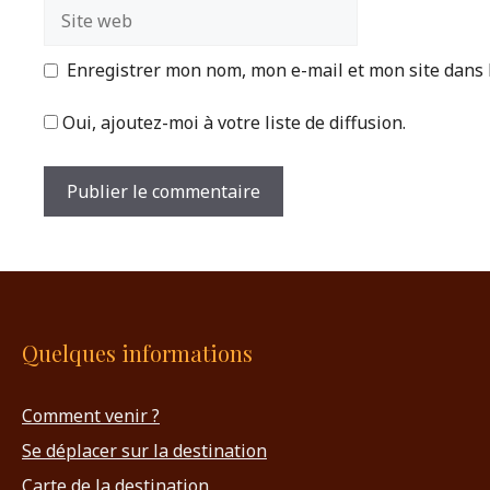
Site
web
Enregistrer mon nom, mon e-mail et mon site dans
Oui, ajoutez-moi à votre liste de diffusion.
Quelques informations
Comment venir ?
Se déplacer sur la destination
Carte de la destination