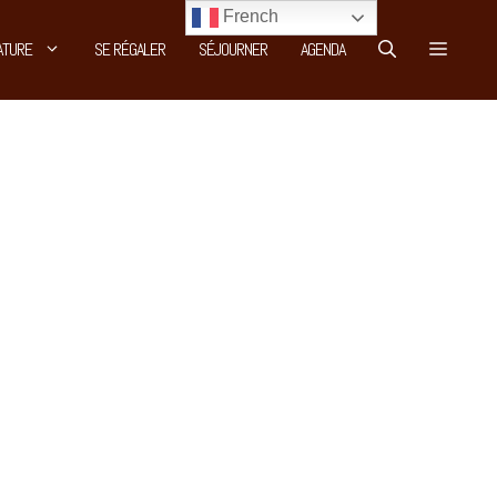
French
ATURE
SE RÉGALER
SÉJOURNER
AGENDA