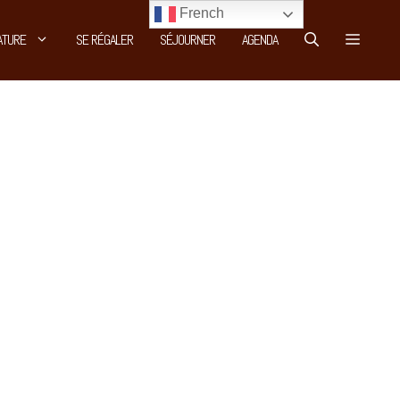
French
ATURE
SE RÉGALER
SÉJOURNER
AGENDA