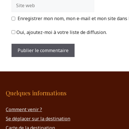
Site
web
Enregistrer mon nom, mon e-mail et mon site dans
Oui, ajoutez-moi à votre liste de diffusion.
Quelques informations
Comment venir ?
Se déplacer sur la destination
Carte de la destination