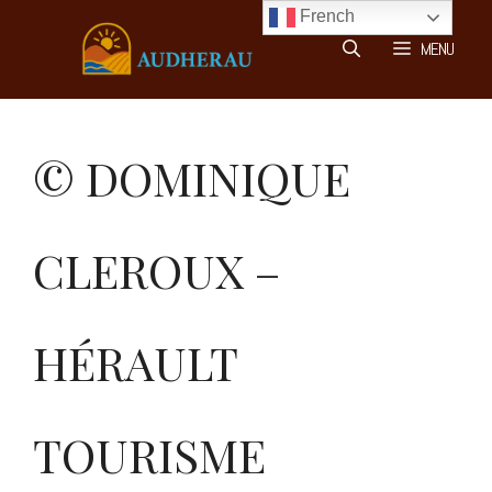
Aller
French
au
MENU
contenu
© DOMINIQUE
CLEROUX –
HÉRAULT
TOURISME