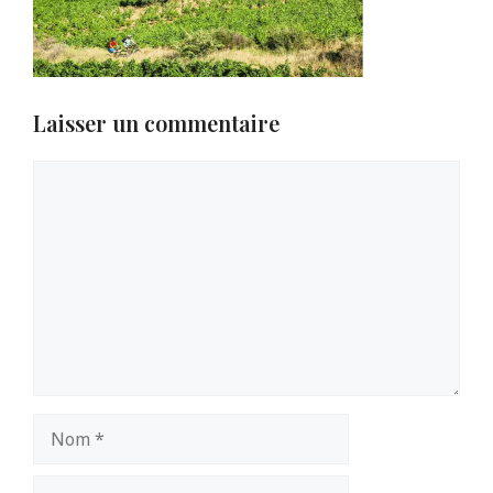
Laisser un commentaire
Commentaire
Nom
E-