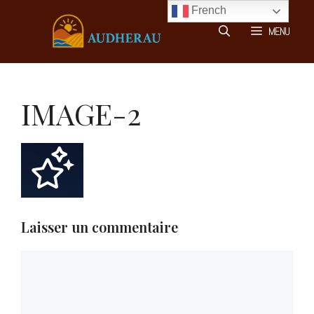
Aller
French
au
MENU
contenu
IMAGE-2
Laisser un commentaire
Commentaire