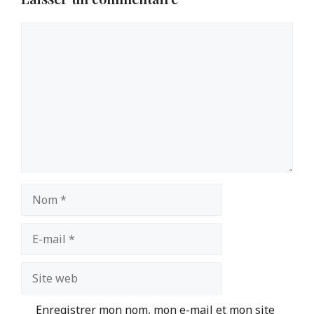
Commentaire
Nom
E-
mail
Site
web
Enregistrer mon nom, mon e-mail et mon site