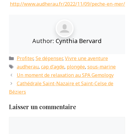
http://www.audherau.fr/2022/11/09/peche-en-mer/
Author:
Cynthia Bervard
Catégories
Profiter
,
Se dépenser
,
Vivre une aventure
Étiquettes
audherau
,
cap d'agde
,
plongée
,
sous-marine
Un moment de relaxation au SPA Gemology
Cathédrale Saint-Nazaire et Saint-Celse de
Béziers
Laisser un commentaire
Commentaire