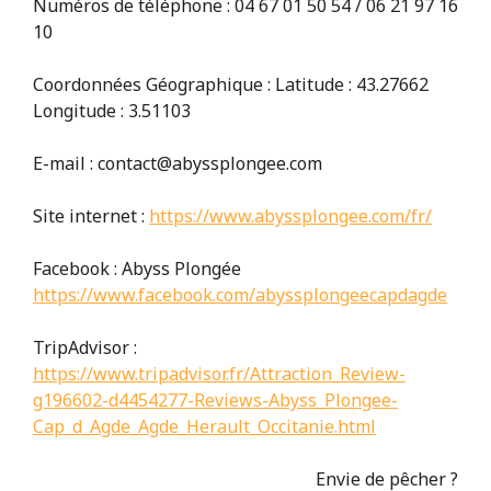
Numéros de téléphone : 04 67 01 50 54 / 06 21 97 16
10
Coordonnées Géographique : Latitude : 43.27662
Longitude : 3.51103
E-mail : contact@abyssplongee.com
Site internet :
https://www.abyssplongee.com/fr/
Facebook : Abyss Plongée
https://www.facebook.com/abyssplongeecapdagde
TripAdvisor :
https://www.tripadvisor.fr/Attraction_Review-
g196602-d4454277-Reviews-Abyss_Plongee-
Cap_d_Agde_Agde_Herault_Occitanie.html
Envie de pêcher ?