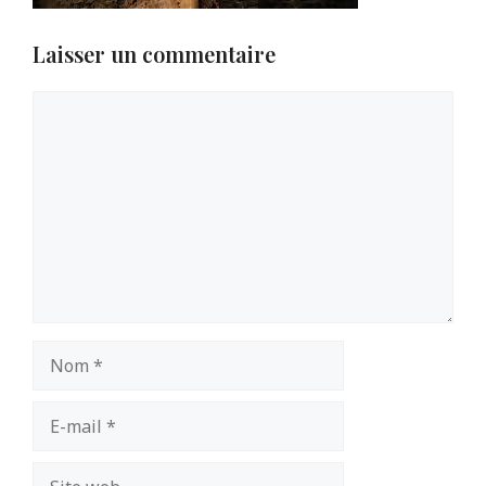
Laisser un commentaire
Commentaire
Nom
E-
mail
Site