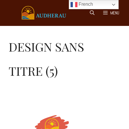
Aller
French
au
MENU
contenu
DESIGN SANS
TITRE (5)