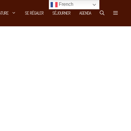
French
ATURE
SE RÉGALER
SÉJOURNER
AGENDA