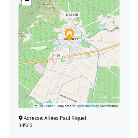
−
Leaflet
| Map data ©
OpenStreetMap
contributors
Adresse:
Allées Paul Riquet
34500