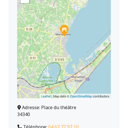
Leaflet
| Map data ©
OpenStreetMap
contributors
Adresse:
Place du théâtre
34340
Téléphone:
04 67 77 97 10