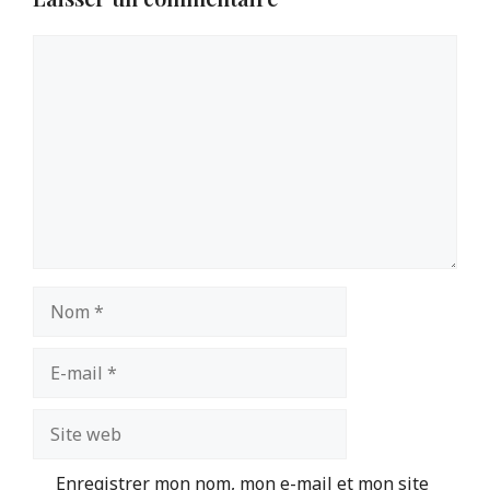
Commentaire
Nom
E-
mail
Site
web
Enregistrer mon nom, mon e-mail et mon site