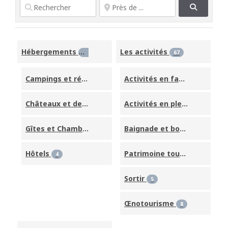
Search
Hébergements
Les activités
28
67
Campings et résidences de vacances
Activités en famille
4
12
Châteaux et demeure de charme
Activités en pleine nature
4
Gîtes et Chambres d'hôtes
Baignade et bord de l'eau
4
3
Hôtels
Patrimoine touristique
4
9
Sortir
5
Œnotourisme
8