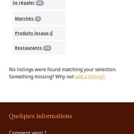
Se régaler
33
Marchés
1
Produits locaux
2
Restaurants
15
No listings were found matching your selection.
Something missing? Why not
add a listing?
.
Quelques informations
Comment venir ?