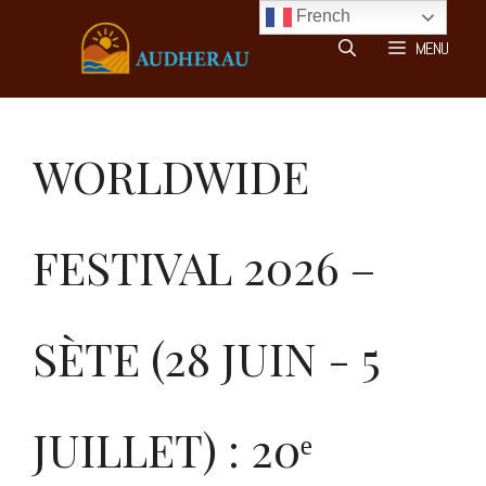
Aller
French
au
MENU
contenu
WORLDWIDE
FESTIVAL 2026 –
SÈTE (28 JUIN - 5
JUILLET) : 20ᵉ