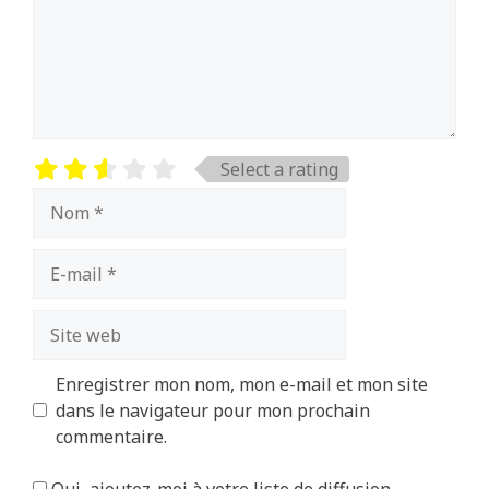
Select a rating
Nom
E-
mail
Site
web
Enregistrer mon nom, mon e-mail et mon site
dans le navigateur pour mon prochain
commentaire.
Oui, ajoutez-moi à votre liste de diffusion.